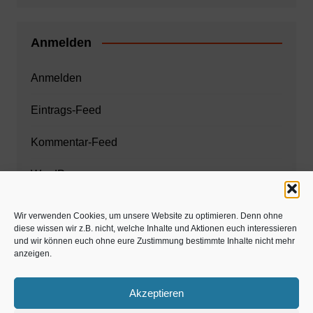
Anmelden
Anmelden
Eintrags-Feed
Kommentar-Feed
WordPress.org
Wir verwenden Cookies, um unsere Website zu optimieren. Denn ohne
diese wissen wir z.B. nicht, welche Inhalte und Aktionen euch interessieren
Zahnarzt München
und wir können euch ohne eure Zustimmung bestimmte Inhalte nicht mehr
anzeigen.
www.estaregistrierung.org – ESTA
Akzeptieren