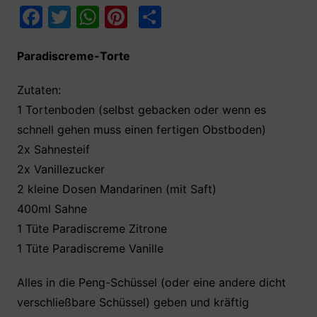
F
T
W
Pi
T
a
w
h
nt
ei
c
itt
at
er
le
Paradiscreme-Torte
e
er
s
e
n
Zutaten:
b
A
st
1 Tortenboden (selbst gebacken oder wenn es
o
p
schnell gehen muss einen fertigen Obstboden)
o
p
2x Sahnesteif
k
2x Vanillezucker
2 kleine Dosen Mandarinen (mit Saft)
400ml Sahne
1 Tüte Paradiscreme Zitrone
1 Tüte Paradiscreme Vanille
Alles in die Peng-Schüssel (oder eine andere dicht
verschließbare Schüssel) geben und kräftig