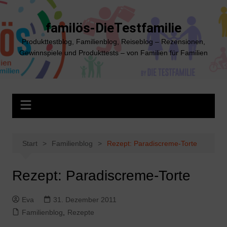
Zum
Inhalt
familös-DieTestfamilie
springen
Produkttestblog, Familienblog, Reiseblog – Rezensionen,
Gewinnspiele und Produkttests – von Familien für Familien
Start
Familienblog
Rezept: Paradiscreme-Torte
Rezept: Paradiscreme-Torte
Eva
31. Dezember 2011
Familienblog
,
Rezepte