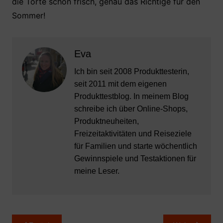
die Torte schön frisch, genau das Richtige für den
Sommer!
Eva
Ich bin seit 2008 Produkttesterin,
seit 2011 mit dem eigenen
Produkttestblog. In meinem Blog
schreibe ich über Online-Shops,
Produktneuheiten,
Freizeitaktivitäten und Reiseziele
für Familien und starte wöchentlich
Gewinnspiele und Testaktionen für
meine Leser.
Beitragsnavigation